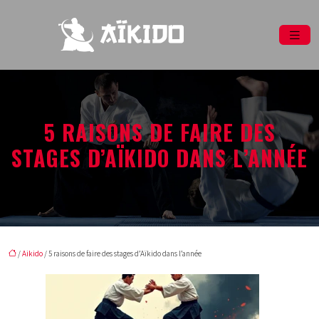
5 RAISONS DE FAIRE DES
STAGES D’AÏKIDO DANS L’ANNÉE
/
Aikido
/ 5 raisons de faire des stages d’Aïkido dans l’année