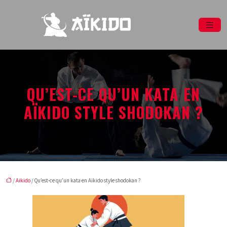
QU’EST-CE QU’UN KATA EN
AÏKIDO STYLE SHODOKAN ?
/
Aikido
/ Qu’est-ce qu’un kata en Aïkido style shodokan ?