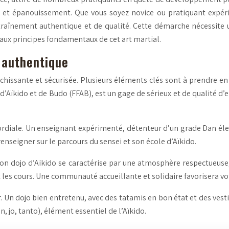
ne et épanouissement. Que vous soyez novice ou pratiquant expéri
ntraînement authentique et de qualité. Cette démarche nécessite 
aux principes fondamentaux de cet art martial.
o authentique
ichissante et sécurisée. Plusieurs éléments clés sont à prendre en
Aïkido et de Budo (FFAB), est un gage de sérieux et de qualité d’e
rdiale. Un enseignant expérimenté, détenteur d’un grade Dan élev
renseigner sur le parcours du sensei et son école d’Aïkido.
n dojo d’Aïkido se caractérise par une atmosphère respectueuse, b
t les cours. Une communauté accueillante et solidaire favorisera vo
r. Un dojo bien entretenu, avec des tatamis en bon état et des vesti
, jo, tanto), élément essentiel de l’Aïkido.