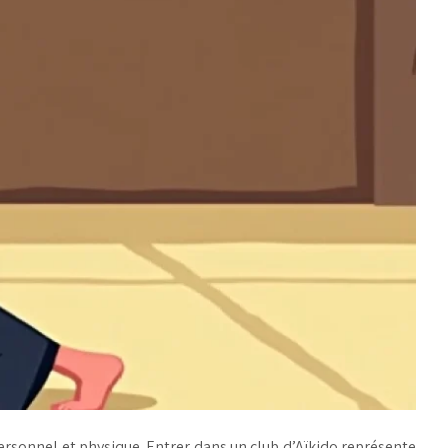
ersonnel et physique. Entrer dans un club d’Aïkido représente