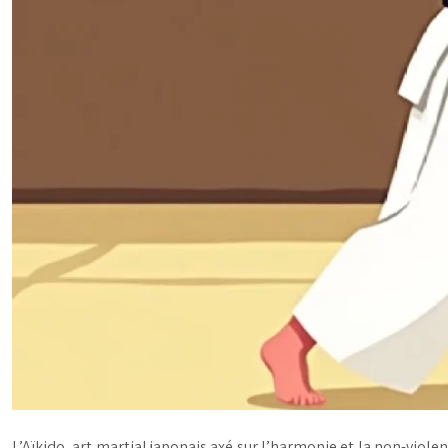
L’Aïkido, art martial japonais axé sur l’harmonie et la non-vio