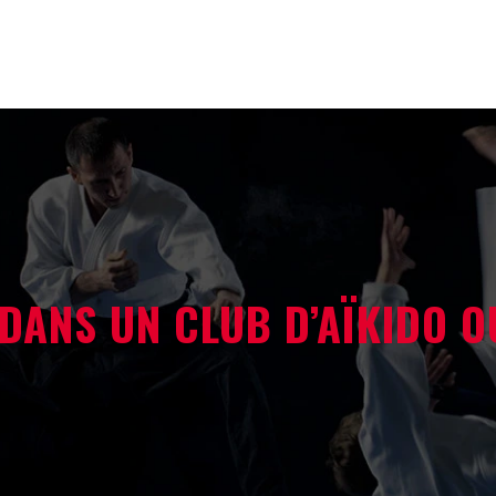
ANS UN CLUB D’AÏKIDO O