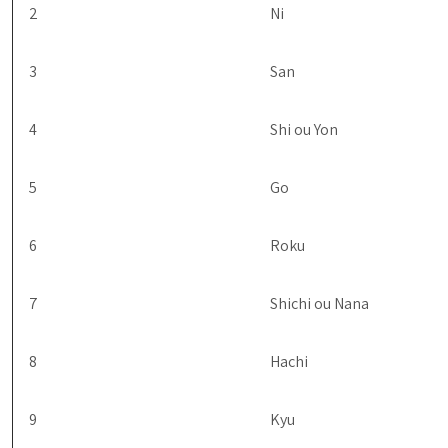
2
Ni
3
San
4
Shi ou Yon
5
Go
6
Roku
7
Shichi ou Nana
8
Hachi
9
Kyu