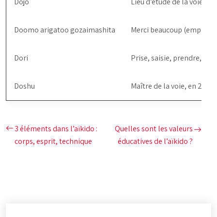
Dojo
Lieu d’étude de la voie, de
Doomo arigatoo gozaimashita
Merci beaucoup (employé à
Dori
Prise, saisie, prendre, saisi
Doshu
Maître de la voie, en 2010
3 éléments dans l’aïkido :
Quelles sont les valeurs
corps, esprit, technique
éducatives de l’aïkido ?