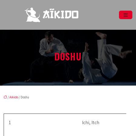
DOSHU
/
Aikido
/ Doshu
1
Ichi, Itch