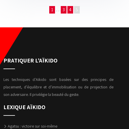
1
…
3
4
5
PRATIQUER L’AÏKIDO
Les techniques d’Aïkido sont basées sur des principes de
placement, d’équilibre et d’immobilisation ou de projection de
son adversaire. Il privilégie la beauté du geste.
LEXIQUE AÏKIDO
Agatsu : victoire sur soi-même