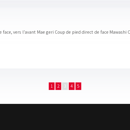
 face, vers l’avant Mae geri Coup de pied direct de face Mawashi C
1
2
3
4
5