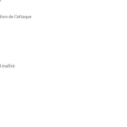
o
ation de l’attaque
d maître