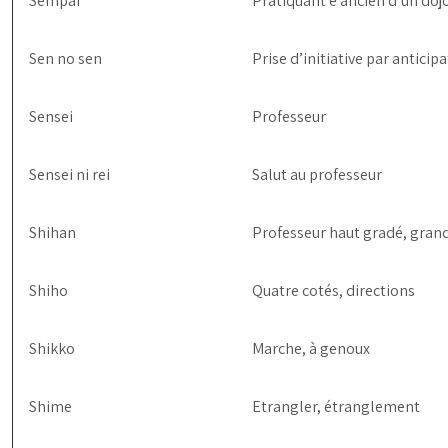
Sempai
Pratiquant é ancien d’un doj
Sen no sen
Prise d’initiative par anticip
Sensei
Professeur
Sensei ni rei
Salut au professeur
Shihan
Professeur haut gradé, gran
Shiho
Quatre cotés, directions
Shikko
Marche, à genoux
Shime
Etrangler, étranglement