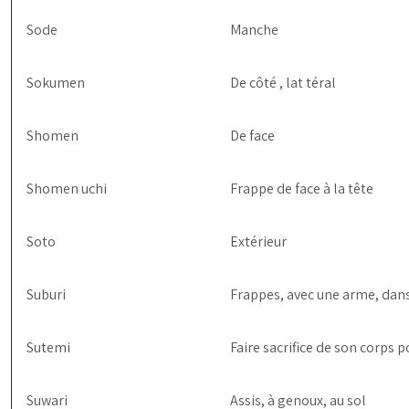
Sode
Manche
Sokumen
De côté , lat téral
Shomen
De face
Shomen uchi
Frappe de face à la tête
Soto
Extérieur
Suburi
Frappes, avec une arme, dans
Sutemi
Faire sacrifice de son corps 
Suwari
Assis, à genoux, au sol